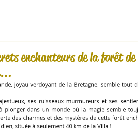
Evénement privé
Séminaire
Shooting
FAQ
Parte
crets enchanteurs de la forêt de
...
ande, joyau verdoyant de la Bretagne, semble tout dro
jestueux, ses ruisseaux murmureurs et ses sentiers
rs à plonger dans un monde où la magie semble touj
erte des charmes et des mystères de cette forêt encha
dien, située à seulement 40 km de la Villa ! 