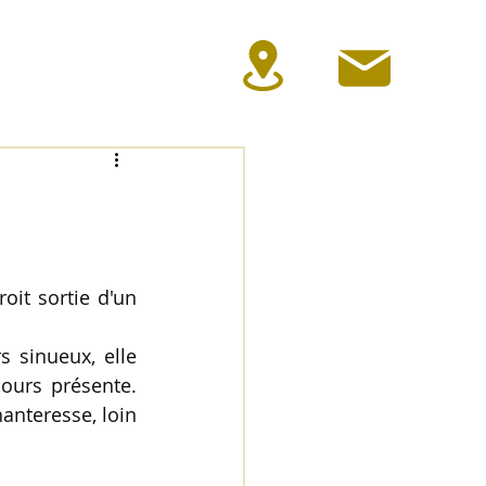
naires
Activités
Blog
it sortie d'un 
 sinueux, elle 
ours présente. 
nteresse, loin 