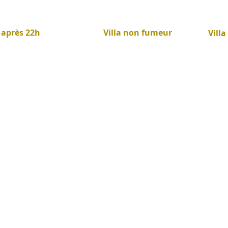
 après 22h
Villa non fumeur
Vill
Evénement privé - Mariage intimiste - Anniversaire - EVJF