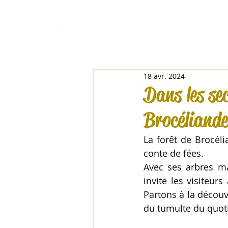
Accueil
La Villa
Séjour
18 avr. 2024
Dans les se
Brocéliande
La forêt de Brocéli
conte de fées. 
Avec ses arbres ma
invite les visiteu
Partons à la découv
du tumulte du quoti