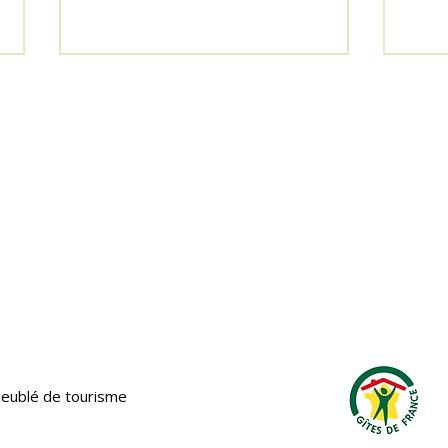
Oubliez les salles de réunion : place au
Que f
séminaire fun près de Rennes à la Villa
ville 
Short Cravate 🎉
eublé de tourisme