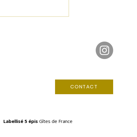
Retrouvez-nous sur Instagram
aire à Rennes ? Découvrez une
bretonne pleine de surprises !
CONTACT
Labellisé 5 épis
Gîtes de France