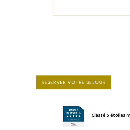
Ille-et-Vilaine - Bretagne
villashortcravate@gmail.com
EVJF et séminaires près de Rennes :
découvrez les nouveaux partenaires
RESERVER VOTRE SEJOUR
gourmands, créatifs et bien-être de
la Villa Short Cravate
Classé 5 étoiles
m