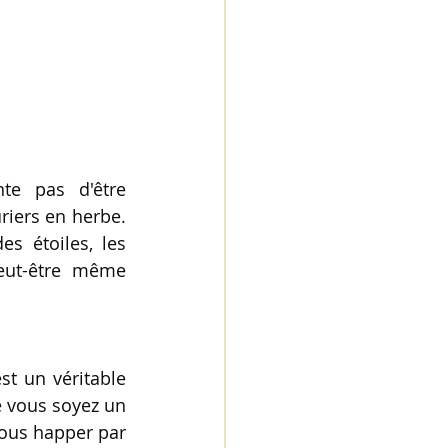
e pas d'être 
riers en herbe. 
s étoiles, les 
peut-être même 
t un véritable 
e vous soyez un 
ous happer par 