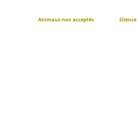
Animaux non acceptés
Silence
La Villa
Séjour
Séminaire
Shooting
Partenaires
Activités